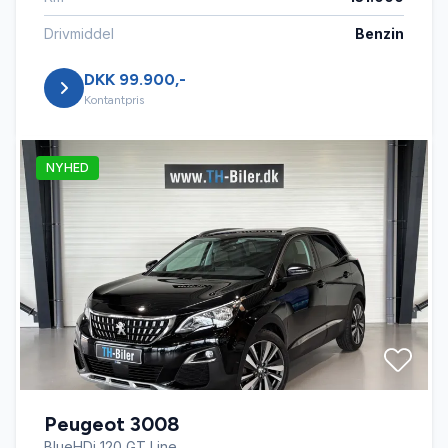
Drivmiddel
Benzin
DKK 99.900,-
Kontantpris
NYHED
Peugeot 3008
BlueHDi 120 GT Line