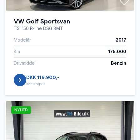
VW Golf Sportsvan
TSi 150 R-line DSG BMT
Modelår
2017
Km
175.000
Drivmiddel
Benzin
DKK 119.900,-
Kontantpris
NYHED