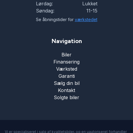
Lørdag:
Lukket
Søndag:
11-15
Se åbningstider for
værkstedet
Navigation
Biler
Finansering
Værksted
Garanti
Sælg din bil
Kontakt
Solgte biler
Vi er specialiseret i salg af kvalitetsbiler, og en uautoriseret forhandler