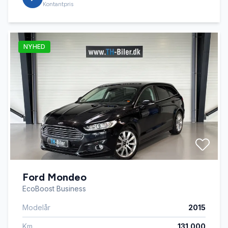
Kontantpris
NYHED
Ford Mondeo
EcoBoost Business
Modelår
2015
Km
131.000