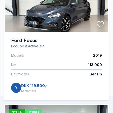
Ford Focus
EcoBoost Active aut.
Modelår
2019
Km
113.000
Drivmiddel
Benzin
DKK 119.500,-
Kontantpris
NYHED
HYBRID