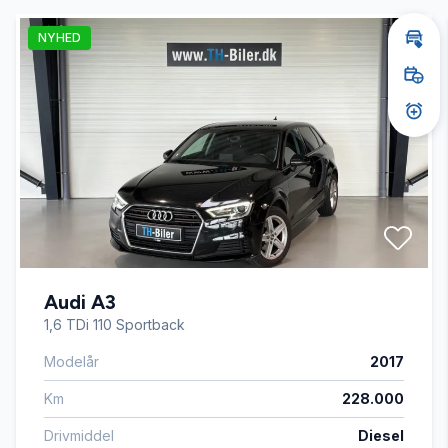
NYHED
Bi-xenon lygter
Bere
Book
Dual zone klimaanlæg
Akti
Dæktryksystem
El-ruder x4
Audi A3
El-spejle med varme
1,6 TDi 110 Sportback
Modelår
2017
Fartpilot
Km
228.000
Fjernbetjent centrallås
Drivmiddel
Diesel