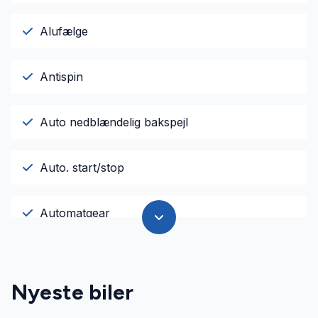
Alufælge
Antispin
Auto nedblændelig bakspejl
Auto. start/stop
Automatgear
Automatisk lys
Nyeste biler
AUX tilslutning