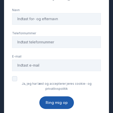
Navn
Parkeringssensor bagved
Ratgearskifte
Telefonnummer
Splitbagsæder
E-mail
Sportssæder
Sædevarme
Ja, jeg har læst og accepterer jeres cookie- og
privatlivspolitik
Tonede ruder
Ring mig op
USB tilslutning