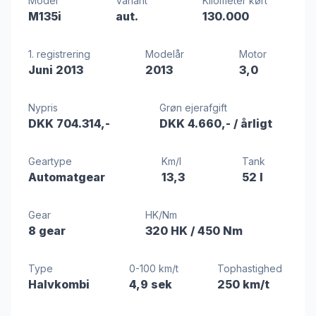
Model
Variant
Kilometer kørt
M135i
aut.
130.000
1. registrering
Modelår
Motor
Juni 2013
2013
3,0
Nypris
Grøn ejerafgift
DKK 704.314,-
DKK 4.660,-
/ årligt
Geartype
Km/l
Tank
Automatgear
13,3
52 l
Gear
HK/Nm
8 gear
320 HK
/ 450 Nm
Type
0-100 km/t
Tophastighed
Halvkombi
4,9 sek
250 km/t