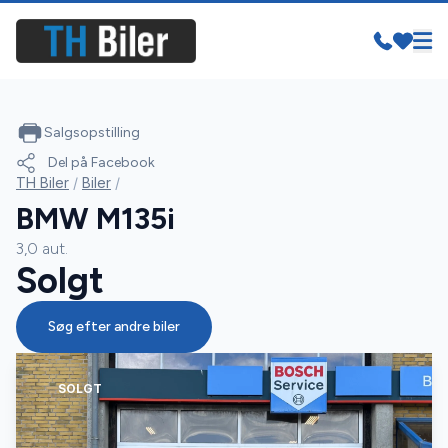
Salgsopstilling
Del på Facebook
TH Biler
/
Biler
/
BMW M135i
3,0 aut.
Solgt
Søg efter andre biler
SOLGT