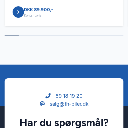
DKK 89.900,-
Højdejusterbare forsæder
Kontantpris
Isofix
Kørecomputer
LED kørelys
Lygtevasker
69 18 19 20
salg@th-biler.dk
Læderrat
Har du spørgsmål?
Navigation