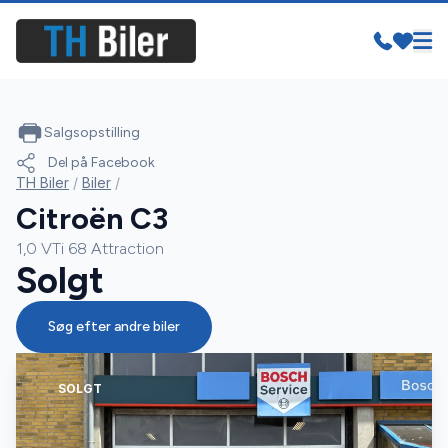
Salgsopstilling
Del på Facebook
TH Biler
/
Biler
/
Citroën C3
1,0 VTi 68 Attraction
Solgt
Søg efter andre biler
SOLGT