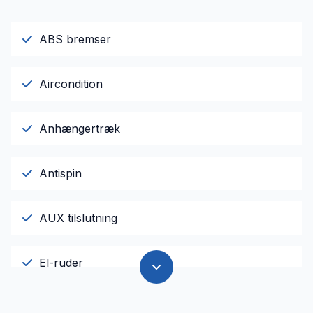
ABS bremser
Aircondition
Anhængertræk
Antispin
AUX tilslutning
El-ruder
El-spejle