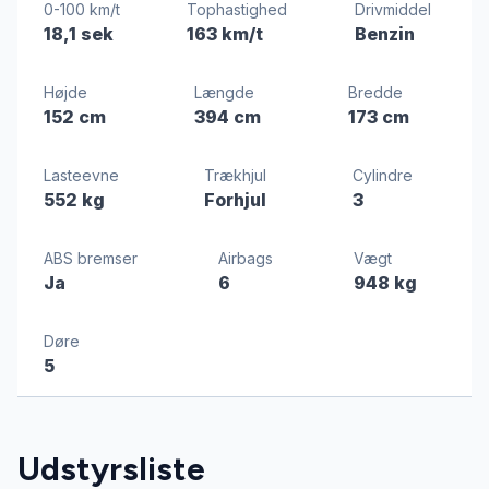
0-100 km/t
Tophastighed
Drivmiddel
18,1 sek
163 km/t
Benzin
Højde
Længde
Bredde
152 cm
394 cm
173 cm
Lasteevne
Trækhjul
Cylindre
552 kg
Forhjul
3
ABS bremser
Airbags
Vægt
Ja
6
948 kg
Døre
5
Udstyrsliste