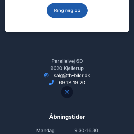
Ring mig op
Parallelvej 6D
8620 Kjellerup
salg@th-biler.dk
69 18 19 20
Åbningstider
Mandag:
9.30-16.30