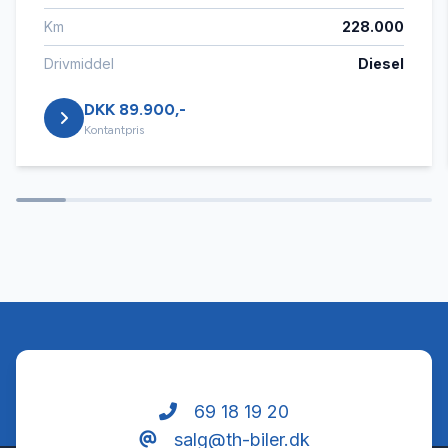
Km
228.000
Sædevarme
Drivmiddel
Diesel
DKK 89.900,-
Tonede ruder
Kontantpris
69 18 19 20
salg@th-biler.dk