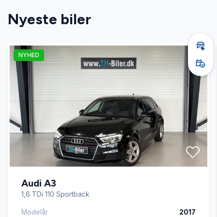
Nyeste biler
Fartpilot
Bere
NYHED
Fjernbetjent centrallås
Book
Højdejusterbare forsæder
Isofix
Kørecomputer
Audi A3
LED kørelys
1,6 TDi 110 Sportback
Modelår
2017
Splitbagsæder