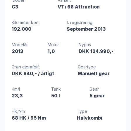
Model
Variant
C3
VTi 68 Attraction
Kilometer kørt
1. registrering
192.000
September 2013
Modelår
Motor
Nypris
2013
1,0
DKK 124.990,-
Grøn ejerafgift
Geartype
DKK 840,-
/ årligt
Manuelt gear
Km/l
Tank
Gear
23,3
50 l
5 gear
HK/Nm
Type
68 HK
/ 95 Nm
Halvkombi