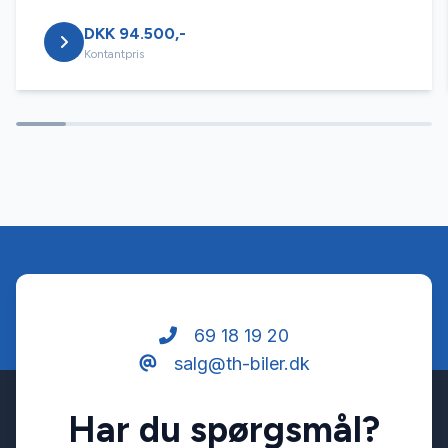
DKK 94.500,-
Dæktryksystem
Kontantpris
El-klapbare sidespejle med varme
El-ruder x4
Fartpilot
Fjernbetjent centrallås
69 18 19 20
salg@th-biler.dk
Højdejusterbare forsæder
Har du spørgsmål?
Infocenter