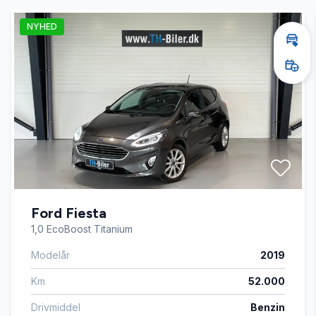
NYHED
Automatisk lys
Bere
Book
Bakkamera
Bi-xenon lygter
Bluetooth
Ford Fiesta
Buet lys
1,0 EcoBoost Titanium
Modelår
2019
Delvis lædersæder
Km
52.000
Dual zone klimaanlæg
Drivmiddel
Benzin