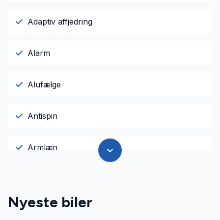
Adaptiv affjedring
Alarm
Alufælge
Antispin
Armlæn
Auto nedblændelig bakspejl
Nyeste biler
Auto. start/stop