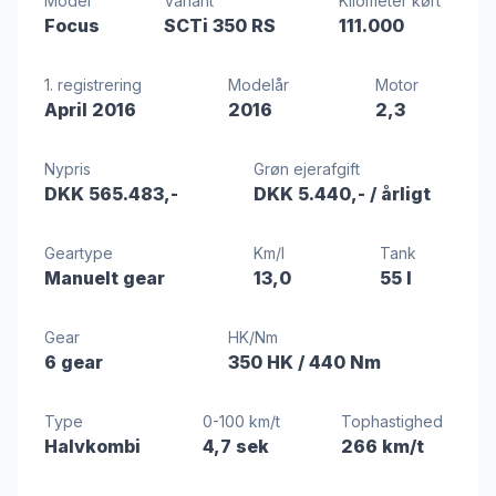
Model
Variant
Kilometer kørt
Focus
SCTi 350 RS
111.000
1. registrering
Modelår
Motor
April 2016
2016
2,3
Nypris
Grøn ejerafgift
DKK 565.483,-
DKK 5.440,-
/ årligt
Geartype
Km/l
Tank
Manuelt gear
13,0
55 l
Gear
HK/Nm
6 gear
350 HK
/ 440 Nm
Type
0-100 km/t
Tophastighed
Halvkombi
4,7 sek
266 km/t