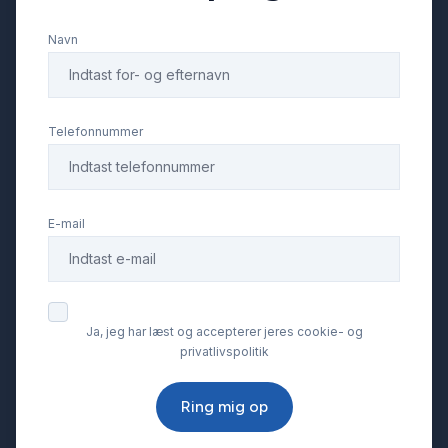
Navn
Isofix
Kørecomputer
Telefonnummer
LED kørelys
E-mail
Lygtevasker
Læderrat
Ja, jeg har læst og accepterer jeres cookie- og
privatlivspolitik
Musikstreaming via bluetooth
Ring mig op
Nøglefri betjening