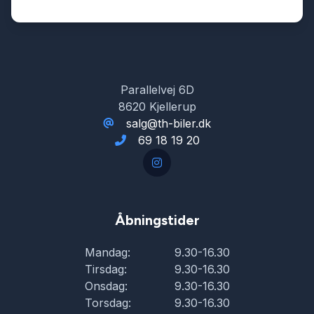
Splitbagsæder
Sportssæder
Parallelvej 6D
8620 Kjellerup
Sædevarme
salg@th-biler.dk
69 18 19 20
Tonede ruder
Tågelygter
Åbningstider
Mandag:
9.30-16.30
USB tilslutning
Tirsdag:
9.30-16.30
Onsdag:
9.30-16.30
Torsdag:
9.30-16.30