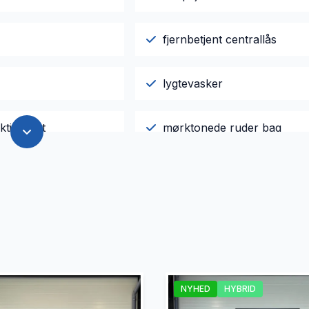
fjernbetjent centrallås
lygtevasker
ktionsrat
mørktonede ruder bag
æder
sædevarme
er
udvendig temperaturmåler
NYHED
HYBRID