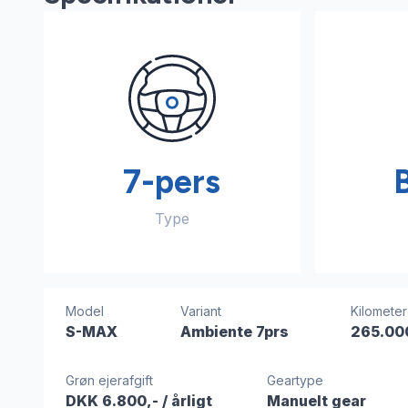
7-pers
Type
Model
Variant
Kilometer
S-MAX
Ambiente 7prs
265.00
Grøn ejerafgift
Geartype
DKK 6.800,-
/ årligt
Manuelt gear