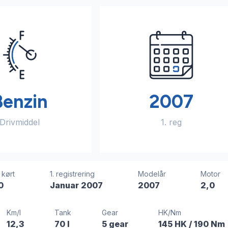
Benzin
2007
Drivmiddel
1. reg
 kørt
1. registrering
Modelår
Motor
0
Januar 2007
2007
2,0
Km/l
Tank
Gear
HK/Nm
12,3
70 l
5 gear
145 HK
/ 190 Nm