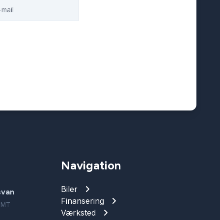
Navigation
Biler
svan
Finansering
 BMT
Værksted