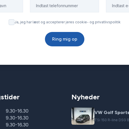
Ja, jeg har læst og accepterer jeres cookie- og privatlivspolitik
Ring mig op
stider
Nyheder
9.30-16.30
VW Golf Sport
9.30-16.30
TSi 150 R-line DSG
9.30-16.30