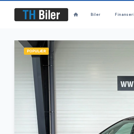
Biler
Finanser
POPULÆR