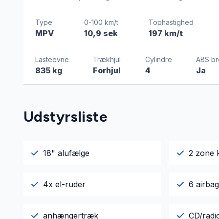
Type
0-100 km/t
Tophastighed
MPV
10,9 sek
197 km/t
Lasteevne
Trækhjul
Cylindre
ABS b
835 kg
Forhjul
4
Ja
Udstyrsliste
18" alufælge
2 zone 
4x el-ruder
6 airba
anhængertræk
CD/radi