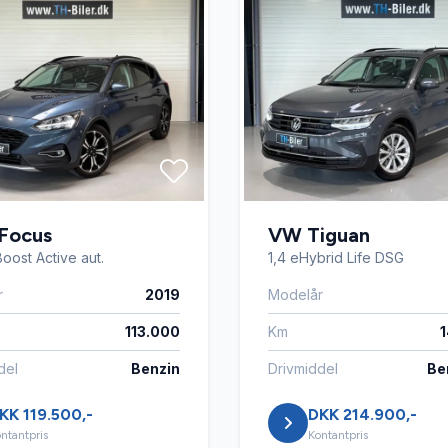
Focus
VW Tiguan
oost Active aut.
1,4 eHybrid Life DSG
r
2019
Modelår
113.000
Km
del
Benzin
Drivmiddel
Ben
KK 119.500,-
DKK 214.900,-
ntantpris
Kontantpris