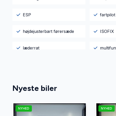
ESP
fartpilot
højdejusterbart førersæde
ISOFIX
læderrat
multifun
splitbagsæde
sportss
tagræling
tågelygt
Nyeste biler
NYHED
NYHED