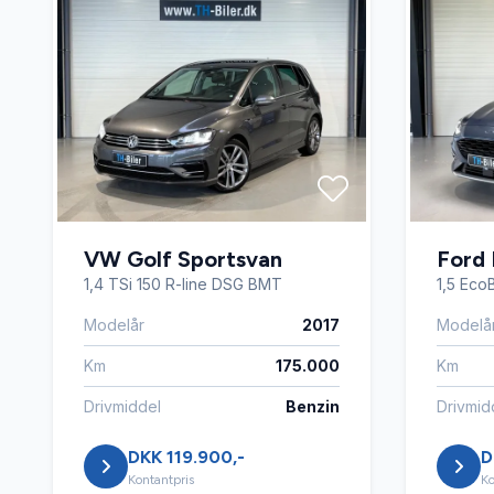
VW Golf Sportsvan
Ford 
1,4 TSi 150 R-line DSG BMT
1,5 EcoB
Modelår
2017
Modelå
Km
175.000
Km
Drivmiddel
Benzin
Drivmid
DKK 119.900,-
D
Kontantpris
Ko