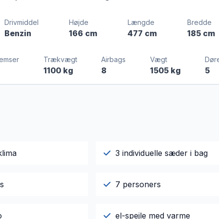
Drivmiddel
Højde
Længde
Bredde
Benzin
166 cm
477 cm
185 cm
remser
Trækvægt
Airbags
Vægt
Dør
1100 kg
8
1505 kg
5
klima
3 individuelle sæder i bag
gs
7 personers
o
el-spejle med varme