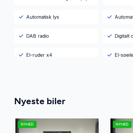
Automatisk lys
Automat
DAB radio
Digitalt 
El-ruder x4
El-spej
Fjernbetjent centrallås
Fuld LED
Højdejusterbart førersæde
Isofix
Nyeste biler
Læderrat
Musikst
NYHED
NYHED
Parkeringssensor bagved
Splitba