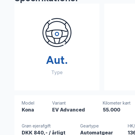
Aut.
Type
Model
Variant
Kilometer kørt
Kona
EV Advanced
55.000
Grøn ejerafgift
Geartype
HK
DKK 840,-
/ årligt
Automatgear
13