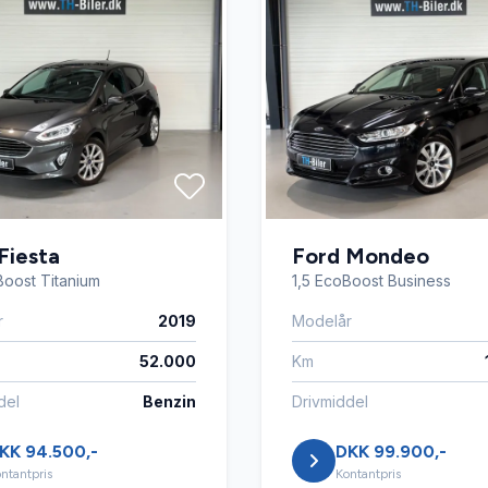
sregistrering
USB tilslutning
assistent
Fiesta
Ford Mondeo
Boost Titanium
1,5 EcoBoost Business
r
2019
Modelår
52.000
Km
del
Benzin
Drivmiddel
KK 94.500,-
DKK 99.900,-
ntantpris
Kontantpris