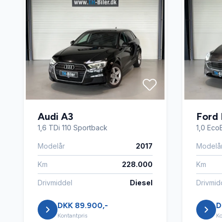
Tonede ruder
Træthed
Varme i rattet
Vejbane
Audi A3
Ford 
1,6 TDi 110 Sportback
1,0 Eco
Modelår
2017
Modelå
Km
228.000
Km
Drivmiddel
Diesel
Drivmid
DKK 89.900,-
D
Kontantpris
Ko