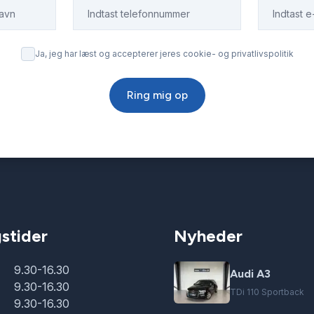
Ja, jeg har læst og accepterer jeres cookie- og privatlivspolitik
Ring mig op
stider
Nyheder
9.30-16.30
Audi A3
9.30-16.30
TDi 110 Sportback
9.30-16.30