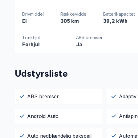
Drivmiddel
Rækkevidde
Batterikapacitet
El
305 km
39,2 kWh
Trækhjul
ABS bremser
Forhjul
Ja
Udstyrsliste
ABS bremser
Adaptiv 
Android Auto
Antispin
Auto nedblændelig bakspejl
Automa