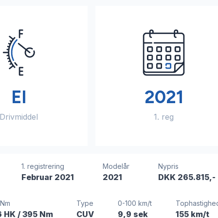
El
2021
Drivmiddel
1. reg
1. registrering
Modelår
Nypris
Februar 2021
2021
DKK 265.815,-
/Nm
Type
0-100 km/t
Tophastighe
6 HK
/ 395 Nm
CUV
9,9 sek
155 km/t