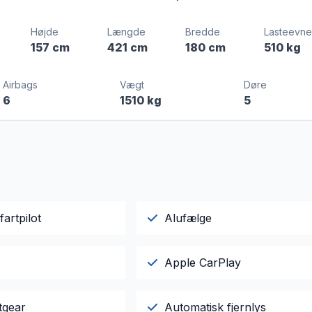
Højde
Længde
Bredde
Lasteevne
157 cm
421 cm
180 cm
510 kg
Airbags
Vægt
Døre
6
1510 kg
5
fartpilot
Alufælge
Apple CarPlay
tgear
Automatisk fjernlys