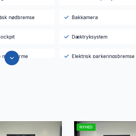
isk nødbremse
Bakkamera
cockpit
Dæktryksystem
le med varme
Elektrisk parkeringsbremse
 forlygter
Fuldautomatisk klimaanlæg
Kørecomputer
reaming via bluetooth
Navigation
NYHED
gsæder
Sædevarme