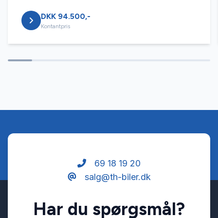
DKK 94.500,-
Isofix
Kontantpris
Kørecomputer
LED kørelys
Læderrat
Musikstreaming via bluetooth
69 18 19 20
salg@th-biler.dk
Navigation
Har du spørgsmål?
Parkeringssensor bagved