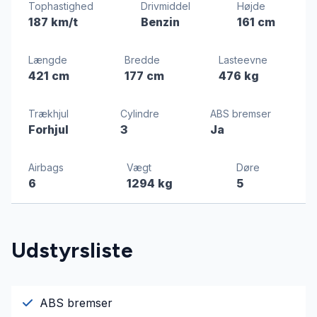
Tophastighed
Drivmiddel
Højde
187 km/t
Benzin
161 cm
Længde
Bredde
Lasteevne
421 cm
177 cm
476 kg
Trækhjul
Cylindre
ABS bremser
Forhjul
3
Ja
Airbags
Vægt
Døre
6
1294 kg
5
Udstyrsliste
ABS bremser