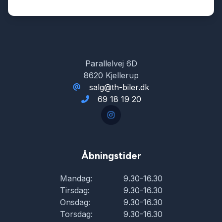
USB tilslutning
Varme i rattet
Parallelvej 6D
8620 Kjellerup
Vejbaneassistent
salg@th-biler.dk
69 18 19 20
Åbningstider
Mandag:
9.30-16.30
Tirsdag:
9.30-16.30
Onsdag:
9.30-16.30
Torsdag:
9.30-16.30