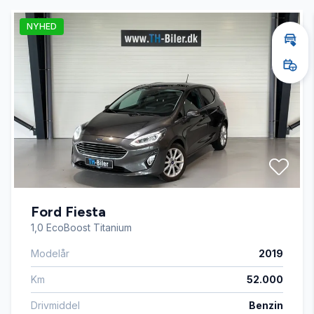
NYHED
Automatgear
Bere
Book
Dual zone klimaanlæg
El-ruder x4
El-spejle
Ford Fiesta
Fartpilot
1,0 EcoBoost Titanium
Modelår
2019
Fjernbetjent centrallås
Km
52.000
Højdejusterbare forsæder
Drivmiddel
Benzin