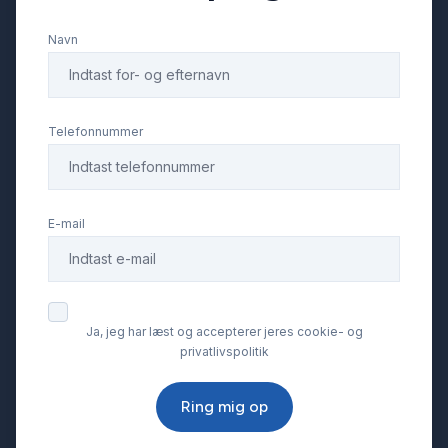
Navn
Parkeringssensor foran
Splitbagsæder
Telefonnummer
Sædevarme
E-mail
Tagræling
Tonede ruder
Ja, jeg har læst og accepterer jeres cookie- og
privatlivspolitik
Træthedsregistrering
Ring mig op
Tågelygter