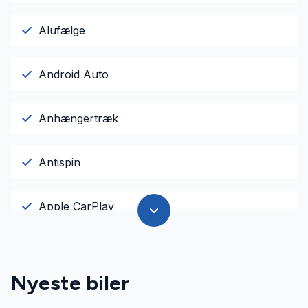
Alufælge
Android Auto
Anhængertræk
Antispin
Apple CarPlay
Auto nedblændelig bakspejl
Nyeste biler
Auto. start/stop