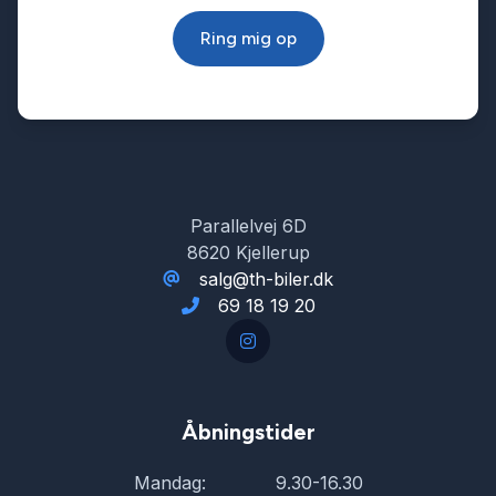
Ring mig op
Parallelvej 6D
8620 Kjellerup
salg@th-biler.dk
69 18 19 20
Åbningstider
Mandag:
9.30-16.30