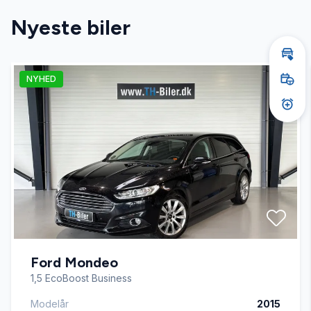
Nyeste biler
AUX tilslutning
Bere
NYHED
Dual zone klimaanlæg
Book
Akti
Dæktryksystem
El-ruder x4
El-spejle
Ford Mondeo
Fartpilot
1,5 EcoBoost Business
Modelår
2015
Fjernbetjent centrallås