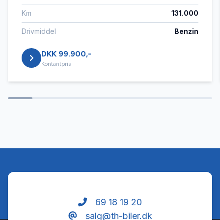
Km
131.000
Højdejusterbare forsæder
Drivmiddel
Benzin
DKK 99.900,-
Isofix
Kontantpris
Kørecomputer
LED kørelys
Læderrat
Musikstreaming via bluetooth
69 18 19 20
salg@th-biler.dk
Navigation