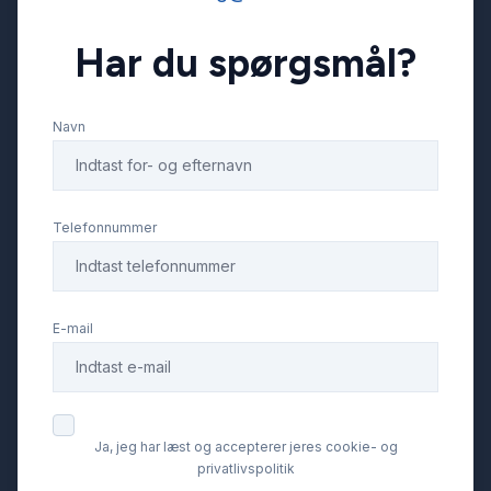
Har du spørgsmål?
Parkeringssensor bagved
Navn
Splitbagsæder
Sædevarme
Telefonnummer
Tonede ruder
E-mail
Tågelygter
USB tilslutning
Ja, jeg har læst og accepterer jeres cookie- og
privatlivspolitik