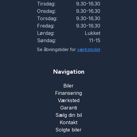
Tirsdag:
9.30-16.30
Onsdag:
9.30-16.30
Skiltegenkendelse
Torsdag:
9.30-16.30
Fredag:
9.30-16.30
Lørdag:
Lukket
Splitbagsæder
Søndag:
11-15
Se åbningstider for
værkstedet
Sportssæder
Navigation
Sædevarme
Biler
Finansering
Tagræling
Værksted
Garanti
Tonede ruder
Sælg din bil
Kontakt
Solgte biler
USB tilslutning