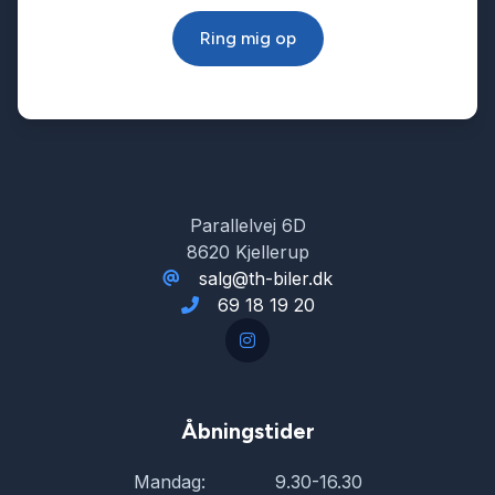
Ring mig op
Lygtevasker
Læderrat
Lædersæder
Parallelvej 6D
8620 Kjellerup
Musikstreaming via bluetooth
salg@th-biler.dk
69 18 19 20
Navigation
Parkeringssensor bagved
Åbningstider
Mandag:
9.30-16.30
Parkeringssensor foran