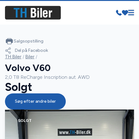
Salgsopstilling
Del på Facebook
TH Biler
/
Biler
/
Volvo V60
2,0 T8 ReCharge Inscription aut. AWD
Solgt
Søg efter andre biler
SOLGT