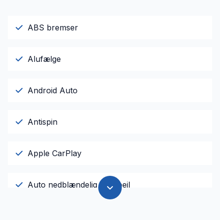
ABS bremser
Alufælge
Android Auto
Antispin
Apple CarPlay
Auto nedblændelig bakspejl
Automatgear