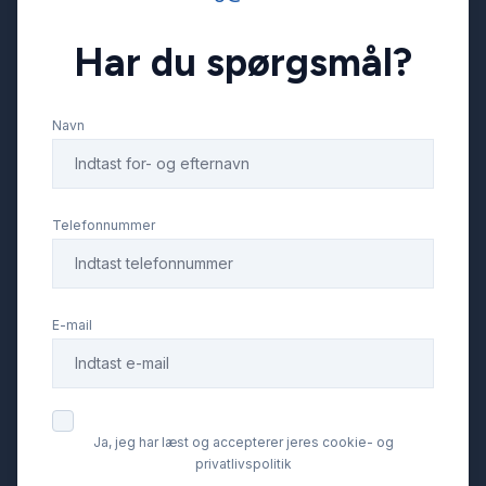
Har du spørgsmål?
Fjernbetjent centrallås
Navn
Fuld LED forlygter
Glastag
Telefonnummer
Head-Up Display
E-mail
Højdejusterbare forsæder
Isofix
Ja, jeg har læst og accepterer jeres cookie- og
privatlivspolitik
Kamera 360 grader