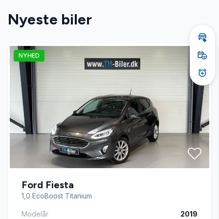
Nyeste biler
Automatisk fjernlys
Bere
NYHED
Automatisk lys
Book
Akti
Bakkamera
Blind vinkel detektion
Buet lys
Ford Fiesta
DAB radio
1,0 EcoBoost Titanium
Modelår
2019
Digitalt cockpit