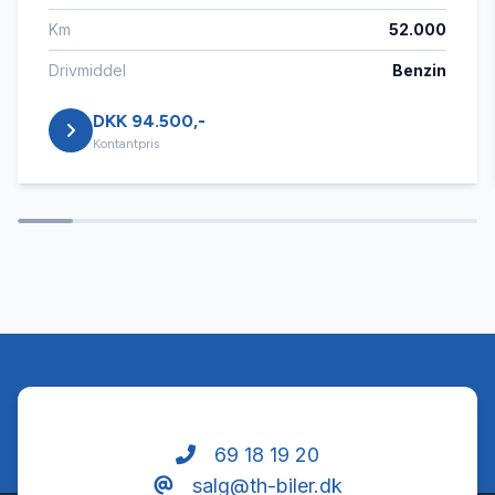
Km
52.000
Dual zone klimaanlæg
Drivmiddel
Benzin
DKK 94.500,-
Dæktryksystem
Kontantpris
El-klapbare sidespejle med varme
El-ruder x4
El-soltag
Elektrisk bagagerum
69 18 19 20
salg@th-biler.dk
Elektrisk parkeringsbremse